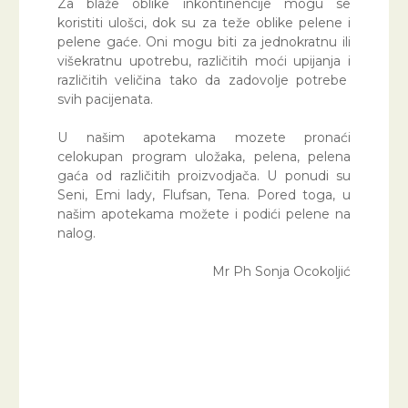
Za blaže oblike inkontinencije mogu se
koristiti ulošci, dok su za teže oblike pelene i
pelene gaće. Oni mogu biti za jednokratnu ili
višekratnu upotrebu, različitih moći upijanja i
različitih veličina tako da zadovolje potrebe
svih pacijenata.
U našim apotekama mozete pronaći
celokupan program uložaka, pelena, pelena
gaća od različitih proizvodjača. U ponudi su
Seni, Emi lady, Flufsan, Tena. Pored toga, u
našim apotekama možete i podići pelene na
nalog.
Mr Ph Sonja Ocokoljić