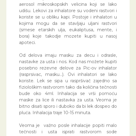
aerosol mikroskopskih velicina koji se lako
udišu. Lekovi za inhalatore su vodeni rastvori i
koriste se u obliku kapi. Postoje i inhalatori u
kojima mogu da se stavljaju uljani rastvori
(smese etarskih ulja, eukaliptusa, mente, i
bora) koje takodje mozete kupiti u nasoj
apoteci.
Od delova imaju masku za decu i odrasle,
nastavke za usta i nos. Kod nas možete kupiti
posebno rezevne delove za Pic-ov inhalator
(rasprsivac, masku…). Ovi inhalatori se lako
koriste. Lek se sipa u raspršivač zajedno sa
fiziološkim rastvorom tako da količina tečnosti
bude oko 4ml. Inhalacija se vrši pomoću
maske za lice ili nastavka za usta. Veoma je
bitno disati sporo i duboko da bi lek dospeo do
pluća. Inhalacija traje 10-15 minuta.
Veoma je važno posle inhalacije popiti malo
tečnosti i usta isprati rastvorom sode