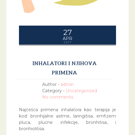
27
APR
2017
INHALATORI I NJIHOVA
PRIMENA
Author -
admin
Category -
Uncategorized
No comments
Najčešća primena inhalatora kao terapija je
kod: bronhijalne astme, laringitisa, emfizem
pluca, plucne infekcije, bronhitisa, i
bronhiolitisa.