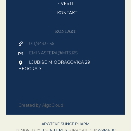
VESTI
KONTAKT
KONTAKT
011/3433-156
EMINASTEPA@MTS.RS
LJUBIŠE MIODRAGOVIĆA 29
BEOGRAD
Created by AlgoCloud
APOTEKE SUNCE PHARM
DESIGNED BY
TESLATHEMES
, SUPPORTED BY
WPMATIC