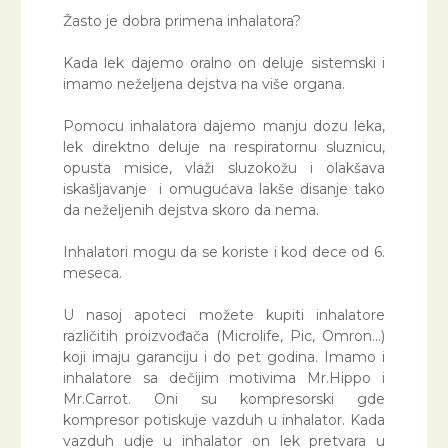
Žasto je dobra primena inhalatora?
Kada lek dajemo oralno on deluje sistemski i
imamo neželjena dejstva na više organa.
Pomocu inhalatora dajemo manju dozu leka,
lek direktno deluje na respiratornu sluznicu,
opusta misice, vlaži sluzokožu i olakšava
iskašljavanje i omugućava lakše disanje tako
da neželjenih dejstva skoro da nema.
Inhalatori mogu da se koriste i kod dece od 6.
meseca.
U nasoj apoteci možete kupiti inhalatore
različitih proizvođača (Microlife, Pic, Omron…)
koji imaju garanciju i do pet godina. Imamo i
inhalatore sa dečijim motivima Mr.Hippo i
Mr.Carrot. Oni su kompresorski gde
kompresor potiskuje vazduh u inhalator. Kada
vazduh udje u inhalator on lek pretvara u