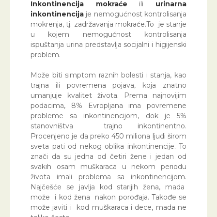
Inkontinencija mokraće
ili
urinarna
inkontinencija
je nemogućnost kontrolisanja
mokrenja, tj. zadržavanja mokraće.To je stanje
u kojem nemogućnost kontrolisanja
ispuštanja urina predstavlja socijalni i higijenski
problem.
Može biti simptom raznih bolesti i stanja, kao
trajna ili povremena pojava, koja znatno
umanjuje kvalitet života. Prema najnovijim
podacima, 8% Evropljana ima povremene
probleme sa inkontinencijom, dok je 5%
stanovništva trajno inkontinentno.
Procenjeno je da preko 450 miliona ljudi širom
sveta pati od nekog oblika inkontinencije. To
znači da su jedna od četiri žene i jedan od
svakih osam muškaraca u nekom periodu
života imali problema sa inkontinencijom.
Najčešće se javlja kod starijih žena, mada
može i kod žena nakon porođaja. Takođe se
može javiti i kod muškaraca i dece, mada ne