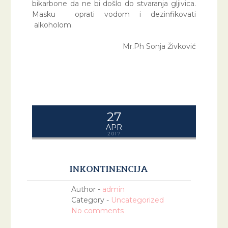
bikarbone da ne bi došlo do stvaranja gljivica.
Masku oprati vodom i dezinfikovati
alkoholom.
Mr.Ph Sonja Živković
27
APR
2017
INKONTINENCIJA
Author -
admin
Category -
Uncategorized
No comments