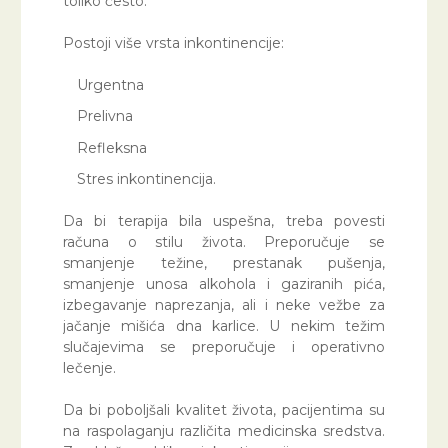
toliko često.
Postoji više vrsta inkontinencije:
Urgentna
Prelivna
Refleksna
Stres inkontinencija.
Da bi terapija bila uspešna, treba povesti
računa o stilu života. Preporučuje se
smanjenje težine, prestanak pušenja,
smanjenje unosa alkohola i gaziranih pića,
izbegavanje naprezanja, ali i neke vežbe za
jačanje mišića dna karlice. U nekim težim
slučajevima se preporučuje i operativno
lečenje.
Da bi poboljšali kvalitet života, pacijentima su
na raspolaganju različita medicinska sredstva.